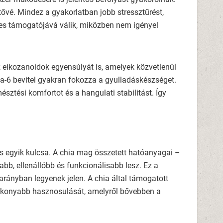
tővé. Mindez a gyakorlatban jobb stressztűrést,
es támogatójává válik, miközben nem igényel
 eikozanoidok egyensúlyát is, amelyek közvetlenül
ga-6 bevitel gyakran fokozza a gyulladáskészséget.
sztési komfortot és a hangulati stabilitást. Így
gyik kulcsa. A chia mag összetett hatóanyagai –
abb, ellenállóbb és funkcionálisabb lesz. Ez a
 arányban legyenek jelen. A chia által támogatott
atékonyabb hasznosulását, amelyről bővebben a