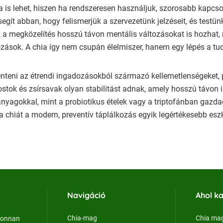
is lehet, hiszen ha rendszeresen használjuk, szorosabb kapcsol
 segít abban, hogy felismerjük a szervezetünk jelzéseit, és te
a megközelítés hosszú távon mentális változásokat is hozhat, m
zások. A chia így nem csupán élelmiszer, hanem egy lépés a tuda
nteni az étrendi ingadozásokból származó kellemetlenségeket, p
rostok és zsírsavak olyan stabilitást adnak, amely hosszú távon 
yagokkal, mint a probiotikus ételek vagy a triptofánban gazdag
a chiát a modern, preventív táplálkozás egyik legértékesebb esz
Navigáció
Ahol k
Chia-mag
Chia mag
újonnan