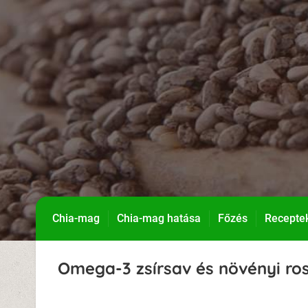
Chia-mag
Chia-mag hatása
Főzés
Recepte
Omega-3 zsírsav és növényi ro