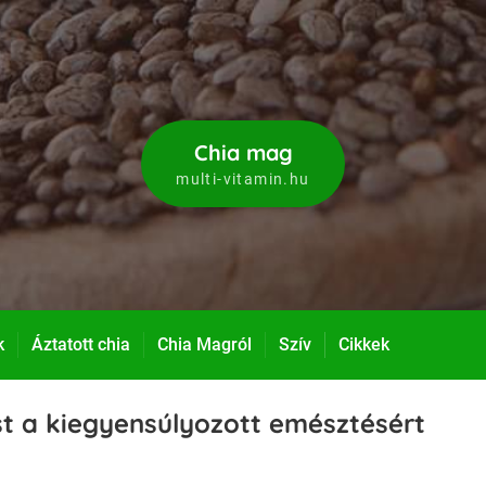
Chia mag
multi-vitamin.hu
k
Áztatott chia
Chia Magról
Szív
Cikkek
st a kiegyensúlyozott emésztésért