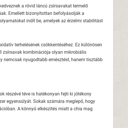
 kedveznek a rövid láncú zsírsavakat termelő
ak. Emellett bizonyítottan befolyásolják a
lyamatokat indít be, amelyek az érzelmi stabilitást
oxidatív terhelésének csökkentéséhez. Ez különösen
3 zsírsavak kombinációja olyan mikrobiális
 így nemcsak nyugodtabb emésztést, hanem tisztább
 részévé téve is hatékonyan fejti ki jótékony
dszer egyensúlyát. Sokak számára meglepő, hogy
cióban. A könnyű elkészítés miatt a chia mag