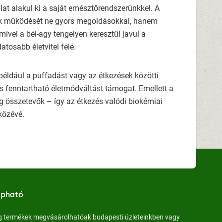
at alakul ki a saját emésztőrendszerünkkel. A
stünk működését ne gyors megoldásokkal, hanem
ivel a bél-agy tengelyen keresztül javul a
tosabb életvitel felé.
éldául a puffadást vagy az étkezések közötti
is fenntartható életmódváltást támogat. Emellett a
 összetevők – így az étkezés valódi biokémiai
közévé.
apható
 termékek megvásárolhatóak budapesti üzleteinkben vagy