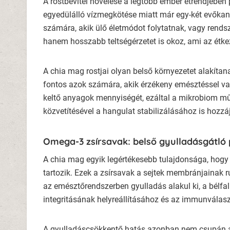
A rostbevitel növelése a legtöbb ember étrendjében 
egyedülálló vízmegkötése miatt már egy-két evőka
számára, akik ülő életmódot folytatnak, vagy rends
hanem hosszabb teltségérzetet is okoz, ami az étke
A chia mag rostjai olyan belső környezetet alakítan
fontos azok számára, akik érzékeny emésztéssel vag
keltő anyagok mennyiségét, ezáltal a mikrobiom mű
közvetítésével a hangulat stabilizálásához is hozzájá
Omega-3 zsírsavak: belső gyulladásgátló 
A chia mag egyik legértékesebb tulajdonsága, hogy
tartozik. Ezek a zsírsavak a sejtek membránjainak
az emésztőrendszerben gyulladás alakul ki, a bélfa
integritásának helyreállításához és az immunválas
A gyulladáscsökkentő hatás azonban nem csupán a b