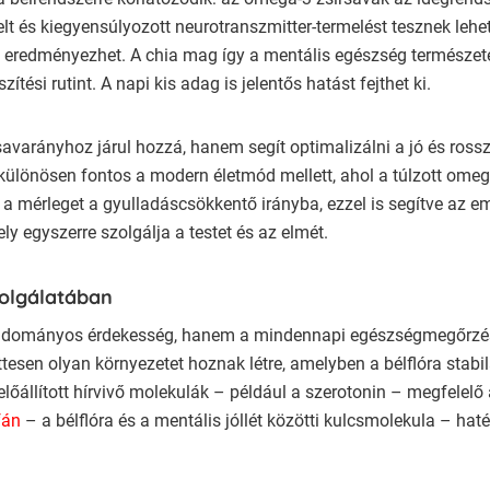
t és kiegyensúlyozott neurotranszmitter-termelést tesznek lehe
t eredményezhet. A chia mag így a mentális egészség természet
ítési rutint. A napi kis adag is jelentős hatást fejthet ki.
varányhoz járul hozzá, hanem segít optimalizálni a jó és rossz
z különösen fontos a modern életmód mellett, ahol a túlzott ome
a mérleget a gyulladáscsökkentő irányba, ezzel is segítve az emé
y egyszerre szolgálja a testet és az elmét.
zolgálatában
dományos érdekesség, hanem a mindennapi egészségmegőrzés e
esen olyan környezetet hoznak létre, amelyben a bélflóra stabil
előállított hírvivő molekulák – például a szerotonin – megfelelő
fán
– a bélflóra és a mentális jóllét közötti kulcsmolekula – h