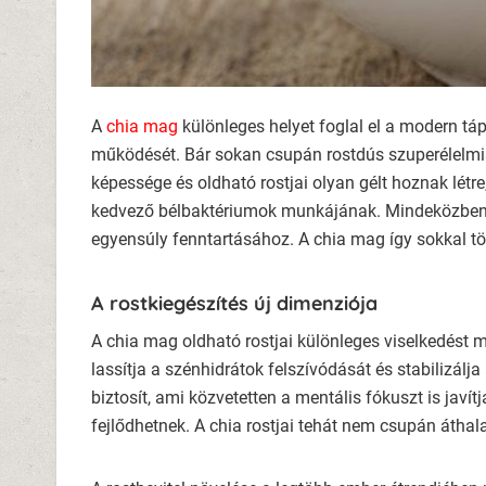
A
chia mag
különleges helyet foglal el a modern tá
működését. Bár sokan csupán rostdús szuperélelmis
képessége és oldható rostjai olyan gélt hoznak lét
kedvező bélbaktériumok munkájának. Mindeközben a
egyensúly fenntartásához. A chia mag így sokkal töb
A rostkiegészítés új dimenziója
A chia mag oldható rostjai különleges viselkedést
lassítja a szénhidrátok felszívódását és stabilizál
biztosít, ami közvetetten a mentális fókuszt is jav
fejlődhetnek. A chia rostjai tehát nem csupán áthal