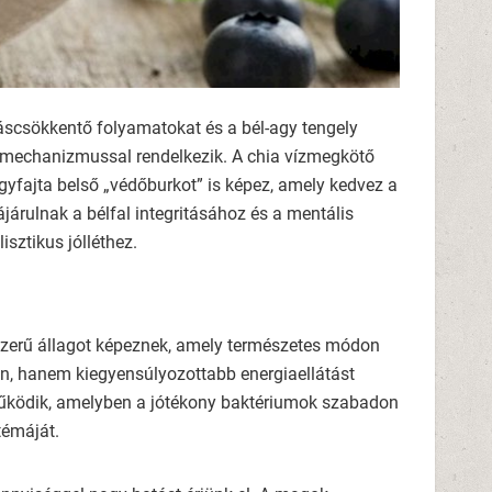
áscsökkentő folyamatokat és a bél-agy tengely
ásmechanizmussal rendelkezik. A chia vízmegkötő
gyfajta belső „védőburkot” is képez, amely kedvez a
rulnak a bélfal integritásához és a mentális
sztikus jólléthez.
lszerű állagot képeznek, amely természetes módon
len, hanem kiegyensúlyozottabb energiaellátást
” működik, amelyben a jótékony baktériumok szabadon
témáját.