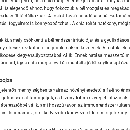
problémát jelent, de a chia mag lehetőséget ad arra, hogy kis m
nál is elegendő ahhoz, hogy fokozzuk a bélmozgást és megaka
zertelenül táplálkoznak. A rostok lassú haladása a bélcsatorn
zési fegyelmet is könnyebbé teheti. A chia tehát hatékony, mé
ak ki, amely csökkenti a bélrendszer irritációját és a gyulladás
y stresszhez köthető bélproblémákkal küzdenek. A rostok jelenlé
ködése kiegyensúlyozottabbá válik. Ennek hatása messze túlmut
rulhat, így a chia mag a testi és mentális jóllét egyik alapköve i
pajzs
 jelentős mennyiségben tartalmaz növényi eredetű alfa-linoléns
 rugalmasságát támogatják, és bizonyítottan szerepet játszana
l áteresztőbbé válik, ami hosszú távon az immunrendszer túlterh
z csillapításához, ami kedvezőbb környezetet teremt a jótékony
élrendszerre korlátozódik: az omega-3 zsírsavak az idegrendsz