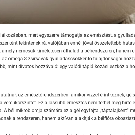
plálkozásban, mert egyszerre támogatja az emésztést, a gyullad
zerként tekintenek rá, valójában ennél jóval összetettebb hat
re, amely nemcsak kíméletesen áthalad a bélrendszeren, hanem e
z omega-3 zsírsavak gyulladáscsökkentő tulajdonságai hozzájá
b, mint divatos hozzávaló: egy valódi táplálkozási eszköz a holi
 mutatnak az emésztőrendszerben: amikor vízzel érintkeznek, gé
ja a vércukorszintet. Ez a lassúbb emésztés nem terhel meg hirte
ítja. A bél mikrobiomja számára ez a gél egyfajta „táptalajként
adnak a rendszeren, hanem aktívan alakítják a bélflóra ökoszisz