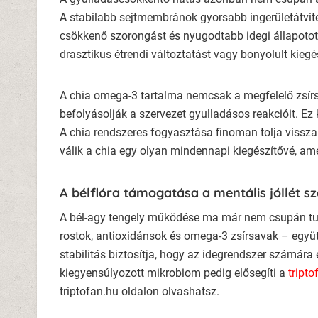
A stabilabb sejtmembránok gyorsabb ingerületátvitel
csökkenő szorongást és nyugodtabb idegi állapoto
drasztikus étrendi változtatást vagy bonyolult kiegész
A chia omega-3 tartalma nemcsak a megfelelő zsírsa
befolyásolják a szervezet gyulladásos reakcióit. E
A chia rendszeres fogyasztása finoman tolja vissza 
válik a chia egy olyan mindennapi kiegészítővé, amel
A bélflóra támogatása a mentális jóllét s
A bél-agy tengely működése ma már nem csupán tu
rostok, antioxidánsok és omega-3 zsírsavak – együtt
stabilitás biztosítja, hogy az idegrendszer számára 
kiegyensúlyozott mikrobiom pedig elősegíti a
tripto
triptofan.hu oldalon olvashatsz.