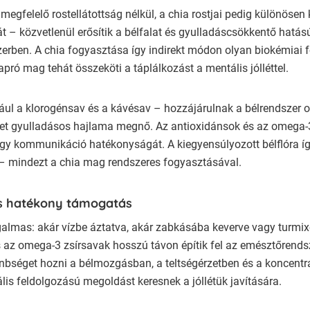
gfelelő rostellátottság nélkül, a chia rostjai pedig különösen
t – közvetlenül erősítik a bélfalat és gyulladáscsökkentő hatású
zerben. A chia fogyasztása így indirekt módon olyan biokémiai fo
apró mag tehát összeköti a táplálkozást a mentális jólléttel.
ául a klorogénsav és a kávésav – hozzájárulnak a bélrendszer 
ezet gyulladásos hajlama megnő. Az antioxidánsok és az omega-
l-agy kommunikáció hatékonyságát. A kiegyensúlyozott bélflóra
– mindezt a chia mag rendszeres fogyasztásával.
is hatékony támogatás
almas: akár vízbe áztatva, akár zabkásába keverve vagy turmixok
 és az omega-3 zsírsavak hosszú távon építik fel az emésztőren
bséget hozni a bélmozgásban, a teltségérzetben és a koncentrá
lis feldolgozású megoldást keresnek a jóllétük javítására.