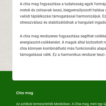
A chia mag fogyasztása a tudatosság egyik formája 
rostok és zsírsavak lassú, kiegyensúlyozott hatása
valódi táplálkozási támogatással harmonizáljuk. Ez 
stresszválasz és stabilizálódnak a hangulati ingado
A chia mag rendszeres fogyasztása segíthet csökke
energiaszint-csökkenést. A magok által biztosított 
chia könnyen kombinálható más funkcionális alapan
támogatássá válik. Ez a harmonikus rendszer teszi 
Chia mag
Az aztékok termesztették Mexikóban. A Chia-mag, mint egy 