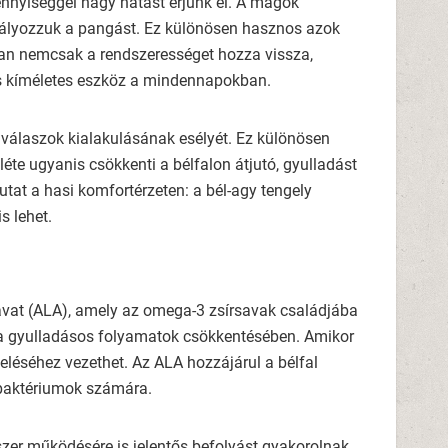
ennyiséggel nagy hatást érjünk el. A magok
dályozzuk a pangást. Ez különösen hasznos azok
ában nemcsak a rendszerességet hozza vissza,
gis kíméletes eszköz a mindennapokban.
os válaszok kialakulásának esélyét. Ez különösen
te ugyanis csökkenti a bélfalon átjutó, gyulladást
at a hasi komfortérzeten: a bél-agy tengely
s lehet.
avat (ALA), amely az omega-3 zsírsavak családjába
k a gyulladásos folyamatok csökkentésében. Amikor
eléséhez vezethet. Az ALA hozzájárul a bélfal
 baktériumok számára.
er működésére is jelentős befolyást gyakorolnak.