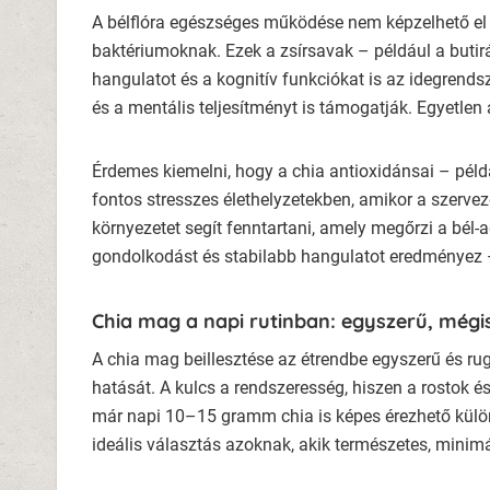
A bélflóra egészséges működése nem képzelhető el me
baktériumoknak. Ezek a zsírsavak – például a butirá
hangulatot és a kognitív funkciókat is az idegrends
és a mentális teljesítményt is támogatják. Egyetlen 
Érdemes kiemelni, hogy a chia antioxidánsai – péld
fontos stresszes élethelyzetekben, amikor a szerv
környezetet segít fenntartani, amely megőrzi a bé
gondolkodást és stabilabb hangulatot eredményez 
Chia mag a napi rutinban: egyszerű, még
A chia mag beillesztése az étrendbe egyszerű és rug
hatását. A kulcs a rendszeresség, hiszen a rostok
már napi 10–15 gramm chia is képes érezhető külön
ideális választás azoknak, akik természetes, minimá