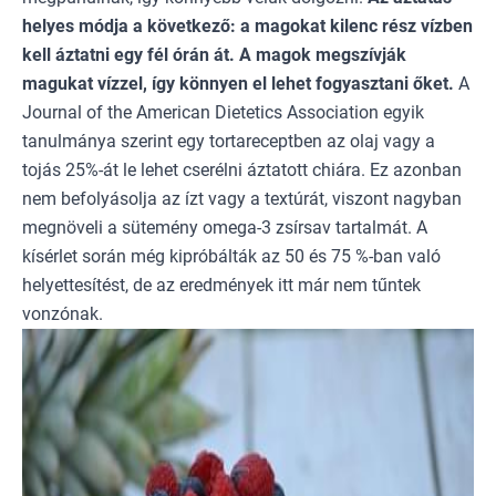
helyes módja a következő: a magokat kilenc rész vízben
kell áztatni egy fél órán át. A magok megszívják
magukat vízzel, így könnyen el lehet fogyasztani őket.
A
Journal of the American Dietetics Association
egyik
tanulmánya szerint egy tortareceptben az olaj vagy a
tojás 25%-át le lehet cserélni áztatott chiára. Ez azonban
nem befolyásolja az ízt vagy a textúrát, viszont nagyban
megnöveli a sütemény omega-3 zsírsav tartalmát. A
kísérlet során még kipróbálták az 50 és 75 %-ban való
helyettesítést, de az eredmények itt már nem tűntek
vonzónak.