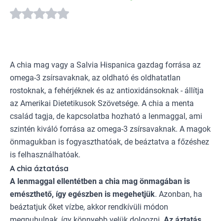
A chia mag vagy a Salvia Hispanica gazdag forrása az
omega-3 zsírsavaknak, az oldható és oldhatatlan
rostoknak, a fehérjéknek és az antioxidánsoknak - állítja
az Amerikai Dietetikusok Szövetsége. A chia a menta
család tagja, de kapcsolatba hozható a lenmaggal, ami
szintén kiváló forrása az omega-3 zsírsavaknak. A magok
önmagukban is fogyaszthatóak, de beáztatva a főzéshez
is felhasználhatóak.
A chia áztatása
A lenmaggal ellentétben a chia mag önmagában is
emészthető, így egészben is megehetjük
. Azonban, ha
beáztatjuk őket vízbe, akkor rendkívüli módon
megpuhulnak, így könnyebb velük dolgozni.
Az áztatás