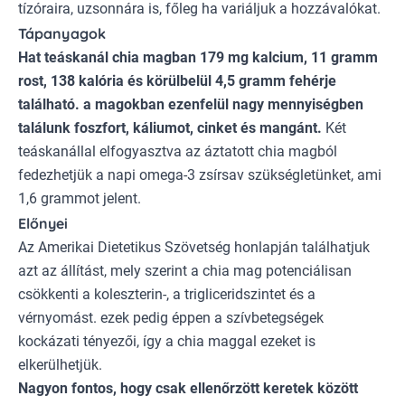
tízóraira, uzsonnára is, főleg ha variáljuk a hozzávalókat.
Tápanyagok
Hat teáskanál chia magban 179 mg kalcium, 11 gramm
rost, 138 kalória és körülbelül 4,5 gramm fehérje
található. a magokban ezenfelül nagy mennyiségben
találunk foszfort, káliumot, cinket és mangánt.
Két
teáskanállal elfogyasztva az áztatott chia magból
fedezhetjük a
napi omega-3 zsírsav szükségletünket
, ami
1,6 grammot jelent.
Előnyei
Az
Amerikai Dietetikus Szövetség
honlapján találhatjuk
azt az állítást, mely szerint a chia mag potenciálisan
csökkenti a koleszterin-, a trigliceridszintet és a
vérnyomást. ezek pedig éppen a szívbetegségek
kockázati tényezői, így a chia maggal ezeket is
elkerülhetjük.
Nagyon fontos, hogy csak ellenőrzött keretek között