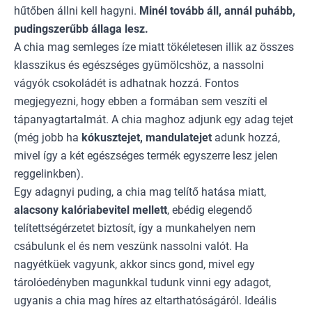
hűtőben állni kell hagyni.
Minél tovább áll, annál puhább,
pudingszerűbb állaga lesz.
A chia mag semleges íze miatt tökéletesen illik az összes
klasszikus és egészséges gyümölcshöz, a nassolni
vágyók csokoládét is adhatnak hozzá. Fontos
megjegyezni, hogy ebben a formában sem veszíti el
tápanyagtartalmát. A chia maghoz adjunk egy adag tejet
(még jobb ha
kókusztejet, mandulatejet
adunk hozzá,
mivel így a két egészséges termék egyszerre lesz jelen
reggelinkben).
Egy adagnyi puding, a chia mag telítő hatása miatt,
alacsony kalóriabevitel mellett
, ebédig elegendő
telítettségérzetet biztosít, így a munkahelyen nem
csábulunk el és nem veszünk nassolni valót. Ha
nagyétküek vagyunk, akkor sincs gond, mivel egy
tárolóedényben magunkkal tudunk vinni egy adagot,
ugyanis a chia mag híres az eltarthatóságáról. Ideális